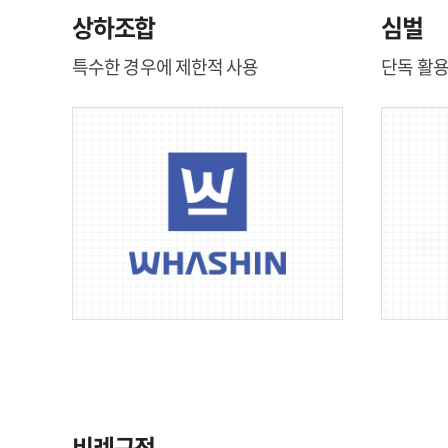
상하조합
심벌
특수한 경우에 제한적 사용
단독 활용
비례규정