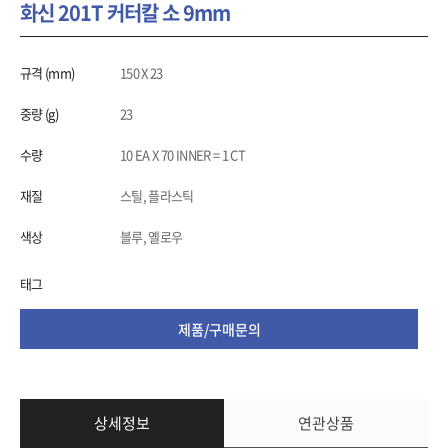
화신 201T 커터칼 소 9mm
규격 (mm)
150 X 23
중량 (g)
23
수량
10 EA X 70 INNER = 1 CT
재질
스틸, 플라스틱
색상
블루, 옐로우
태그
제품/구매문의
상세정보
연관상품